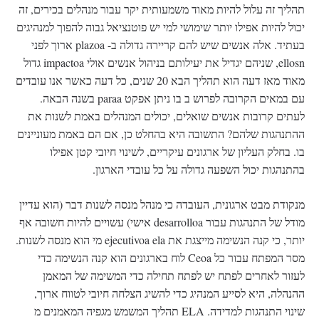
תהליך זה עלול להיות מאוד משמעותית יקר עבור מנהלים בכירים, זה
יכול להיות אפילו יותר שימושי למי יש פוטנציאל גבוה להפוך למנהיגים
בעתיד. אלה אנשים שיש להם קריירה גדולה ב- plazoa ארוך לפני
ellosn, שניהם יגדיל את יעילותם בניהול אנשים אולי impactoa גדול
מאוד מאז דעה הוא תהליך הבא 20 שנים, כל דעה כאשר אנו עובדים
עם במאים הקרובה לפרוש ב בו ניתן אפקט paraa בשנה הבאה.
לעתים קרובות אנשים שואלים, יכולים המנהלים באמת לשנות את
ההתנהגות שלהם? התשובה היא בהחלט כן, אם הם באמת מעוניינים
בו. בחלק העליון של ארגונים עיקריים, לשינוי חיובי קטן אפילו
בהתנהגות יכול השפעה גדולה על כל עובדי הארגון.
מנקודת מבט ארגונית, העובדה כי מנהל מנסה לשנות דבר (הוא עדיין
מודל של התנהגות עבור desarrolloa אישי) עשויים להיות חשובה אף
יותר, כי קנה הנשימה מייצגת את ejecutivoa ela מי הוא מנסה לשנות.
מסר המפתח עבור כל Ceoa לוח בארגונים הוא קנה הנשימה כדי
לעזור לאחרים לפתח יש לפתח תחילה כדי המשימה של המאמן
ההנהלה, היא לסייע המנהיג כדי להשיג הצלחה חיובי לטווח ארוך,
שינוי התנהגות למדידה. ELA תהליך המשמש מגפיה המאמנים מ