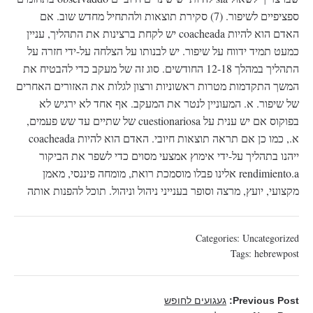
ספציפיים לשיפור. (7) סקירת תוצאות ולהתחיל מחדש שוב. אם
האדם הוא להיות coacheada יש לקחת ברצינות את התהליך, עניין
כמעט תמיד ידווח על שיפור. יש לבנותו על הצלחה על-ידי חזרה על
התהליך במהלך 12-18 החודשים. סוג זה של מעקב כדי להבטיח את
המשך התקדמות מטרות ראשוניות ורצון לגלות את האזורים האחרים
של שיפור. א. המעוניין לנטר את המעקב. אף אחד לא ירגיש לא
בפוקוס אם יש ענית על cuestionariosa של שתיים עד שש פעמים,
א., כמו כן אם תראה תוצאות חיובי. האדם הוא להיות coacheada
ייהנו בתהליך על-ידי אימוץ אמצעי מסוים כדי לשפר את הביקור
rendimiento.a אלינו פבלו מוסמכת רואת, מומחה פיננסי, מאמן
מקצועי, יועץ, מרצה וסופר בענייני ניהול וניהול. תוכל להפנות אותה
Categories:
Uncategorized
Tags:
hebrewpost
Previous Post:
געגועים לחופש