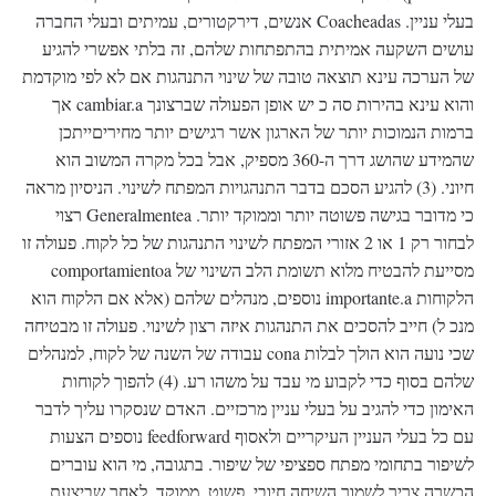
בעלי עניין. Coacheadas אנשים, דירקטורים, עמיתים ובעלי החברה
עושים השקעה אמיתית בהתפתחות שלהם, זה בלתי אפשרי להגיע
של הערכה עינא תוצאה טובה של שינוי התנהגות אם לא לפי מוקדמת
והוא עינא בהירות סה כ יש אופן הפעולה שברצונך cambiar.a אך
ברמות הנמוכות יותר של הארגון אשר רגישים יותר מחיריםייתכן
שהמידע שהושג דרך ה-360 מספיק, אבל בכל מקרה המשוב הוא
חיוני. (3) להגיע הסכם בדבר התנהגויות המפתח לשינוי. הניסיון מראה
כי מדובר בגישה פשוטה יותר וממוקד יותר. Generalmentea רצוי
לבחור רק 1 או 2 אזורי המפתח לשינוי התנהגות של כל לקוח. פעולה זו
מסייעת להבטיח מלוא תשומת הלב השינוי של comportamientoa
הלקוחות importante.a נוספים, מנהלים שלהם (אלא אם הלקוח הוא
מנכ ל) חייב להסכים את התנהגות איזה רצון לשינוי. פעולה זו מבטיחה
שכי נועה הוא הולך לבלות cona עבודה של השנה של לקוח, למנהלים
שלהם בסוף כדי לקבוע מי עבד על משהו רע. (4) להפוך לקוחות
האימון כדי להגיב על בעלי עניין מרכזיים. האדם שנסקרו עליך לדבר
עם כל בעלי העניין העיקריים ולאסוף feedforward נוספים הצעות
לשיפור בתחומי מפתח ספציפי של שיפור. בתגובה, מי הוא עוברים
הכשרה צריך לשמור השיחה חיובי, פשוט, ממוקד. לאחר שביצעת