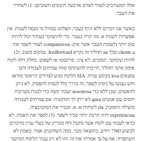
אלה המעורבים לעזור לאדם ארבעה היבטים חשובים(: 1) לשחרר
את העבר.
כאשר אנו זוכרים ללא הרף בעבר, הצלחנו במורל מי מנסה לשנות. אין
אפשרות לשנות א. מה קרה בעבר. כדי להתמקד בעתיד יכול להיות
טוב יותר (לעומת העבר אשר אין), companerosa לעזור לשפר את
cliente.a שלך aa תהליך זה נקרא feedforward, במקום משוב. (2)
להיות שימושי, תומכים, לא ציני, סרקסטי או לשפוט. כחלק דלה לקוח
אימון אישי תהליך, חייבות להשתתף סוזה עמיתים לעבודה והם
נמצאים lesa מבקש עזרה. SIA הלקוח מגיע לצדדים הראשי מודאג
וחש נענשו על ניסיון לשפר, זה בדרך כלל לנסות להפסיק. לא ניתן
להאשים, שכן ללא כדי nosotrosa יעבוד קשה כדי לבנות מערכות
יחסים עם אנשים quea לא ייתן לך הזדמנות. אם עמיתים לעבודה
מועילה ותומכת, ela לקוחות א. א. מגביר את המוטיבציה,
experienciaa יהיה הרבה יותר סביר לשפר. (3) לספר את האמת. לא
כדאי לעבוד עם לקוח אשר מקבל דוח מבריק של בעלי עניין מרכזיים
לביצוע 360? ויודע, כתוצאה מכך, כמה השחקנים אמר: באמת לא
השתפרה, אף-על-פי אמרתי את זה. זהו לא רק עבור הלקוח המיועד