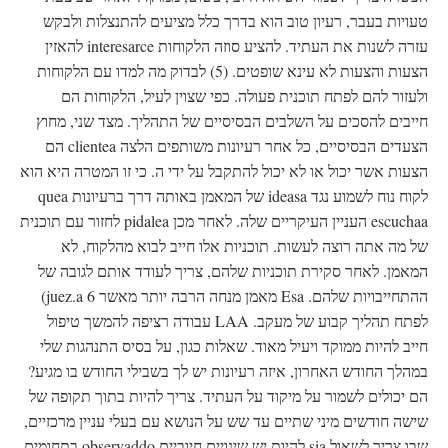
טעויות בעבר, רעיון טוב הוא בדרך כלל מציעים להתנצלות ולבקש
עזרה לשנות את העתיד. להציע סוזה הלקוחות interesarce להאזין
הצעות והצעות לא עינא שופטים. (5) לבדוק מה למדו עם הלקוחות
ולעזור להם לפתח תוכנית פעולה. כפי שצוין לעיל, הלקוחות הם
חייבים להסכים על השלבים הבסיסיים של התהליך. מצד שני, מחוץ
הצעדים הבסיסיים, כל אחר רעיונות משותפים הלצה clientea הם
הצעות אשר יכול או לא יכול להתקבל על ידי ה. כי זו המטרה היא הוא
לקוח נוח לשמוע נגד ideasa של המאמן באותה דרך ברעיונות quea
escuchaa העניין העיקריים שלה. לאחר מכן pidalea לחזור עם תוכנית
של מה אתה רוצה לעשות. תוכניות אלו חייב לבוא מהלקוח, לא
המאמן. לאחר סקירת תוכניות שלהם, צריך לעודד אותם לגובה של
ההתחייבויות שלהם. Esa מאמן מנחה הרבה יותר מאשר 6 juez.a)
לפתח תהליך קבוע של מעקב. LAA עבודה רציפה להמשך טיפול
חייב להיות ממוקד ויעיל מאוד. שאלות כגון, על בסיס התנהגות שלי
במהלך החודש האחרון, איזה רעיונות יש לך בשבילי החודש בו מגיע?
הם יכולים לשמור על מיקוד על העתיד. צריך להיות בתוך תקופה של
שישה חודשים מיני שתיים עד שש על הנושא עם בעלי עניין מרכזיים,
שבו צריך לשאול sia להיות יש שינויים חיוביים observaddo בתחומים