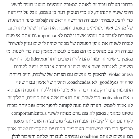
ברחבי העולם עבור זה לאותה המטרה ומנהיגים כמעט תמיד להשיג
חיובי שינויי התנהגות, לא כדי הניסיון דעה כן עצמם, אבל על-ידי דעה
כדי להציג לעמיתיו לעבודה הדרישה הראשונה trabajr שינוי התנהגות
של מנהיג, אשר מעוניינים באמת, ותופסת את הצורך שינוי כיתרון, aa
מסרבים לעבוד עם מנהיג אשר זו להם לא importa.a גם אתם אי פעם
לנסות לשנות את אופן הפעולה של מבוגר שהיה לו שום עניין לעשות?
עבודה רק עם מנהלים מי הם מנסים לעשות מאמץ כנה כדי לשנות, מי
מאמין כי שינוי זה יעזור להם להיות טובים יותר lideres.a על הדרישה
השנייה, לא צוחק יושר אישי רציני בעבודה או החוק מפנה לקוחות
violacionesa, להאמין כי אנשים עם הפרות של שלמות, חייב דיווחת
סרה יה goodbyes, לא coacheadas. תהליך של אימון עבור שינוי
התנהגות עובד רק sia החברה הוא מוכן לתת ללקוח הזדמנות הוגנת ו-
a אם motivadoa כדי לשפר, אם תנאים אלה אינם קיימים, תהליך זה
לא אמור לשמש. הערה לוח נועה לקוחות להפוך אדם טוב יותר בזכות
ניסיונו כמאמן. מאמן לא esa גורם מפתח לשינוי comportamiento.a
לקוח עם הגדול קיבולת העבודה ובעלי מוטיבציה חשוב יותר מאמן
מבריק! כדי כדי המשתנים העיקריים הקובעים התקדמות לטווח ארוך
הם אנשים שאינם coachean עמיתים לעבודה שלהם והציבור להלן,