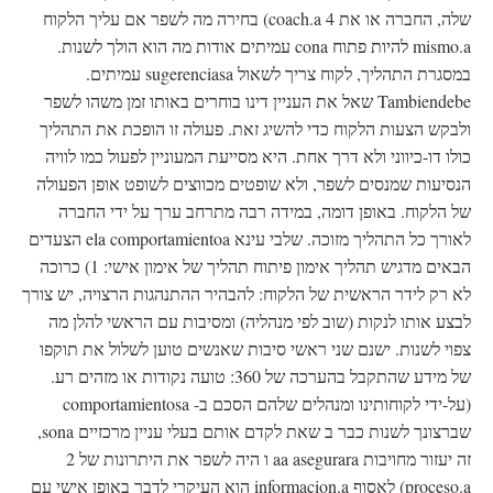
שלה, החברה או את coach.a 4) בחירה מה לשפר אם עליך הלקוח
mismo.a להיות פתוח cona עמיתים אודות מה הוא הולך לשנות.
במסגרת התהליך, לקוח צריך לשאול sugerenciasa עמיתים.
Tambiendebe שאל את העניין דינו בוחרים באותו זמן משהו לשפר
ולבקש הצעות הלקוח כדי להשיג זאת. פעולה זו הופכת את התהליך
כולו דו-כיווני ולא דרך אחת. היא מסייעת המעוניין לפעול כמו לוויה
הנסיעות שמנסים לשפר, ולא שופטים מכווצים לשופט אופן הפעולה
של הלקוח. באופן דומה, במידה רבה מתרחב ערך על ידי החברה
לאורך כל התהליך מזוכה. שלבי עינא ela comportamientoa הצעדים
הבאים מדגיש תהליך אימון פיתוח תהליך של אימון אישי: 1) כרוכה
לא רק לידר הראשית של הלקוח: להבהיר ההתנהגות הרצויה, יש צורך
לבצע אותו לנקות (שוב לפי מנהליה) ומסיבות עם הראשי להלן מה
צפוי לשנות. ישנם שני ראשי סיבות שאנשים טוען לשלול את תוקפו
של מידע שהתקבל בהערכה של 360: טועה נקודות או מזהים רע.
(על-ידי לקוחותינו ומנהלים שלהם הסכם ב- comportamientosa
שברצונך לשנות כבר ב שאת לקדם אותם בעלי עניין מרכזיים sona,
זה יעזור מחויבות aa asegurara ו היה לשפר את היתרונות של 2
proceso.a) לאסוף informacion.a הוא העיקרי לדבר באופן אישי עם