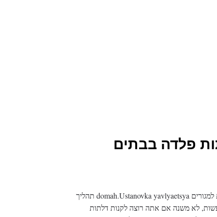
ות פלדה בבתים
תכונות של התקנת דלתות פלדה דלת פלדה מודרנית למגורים domah.Ustanovka yavlyaetsya תהליך
דגם. Pervoe הדבר הנכון לעשות, לא משנה אם אתה רוצה לקנות דלתות