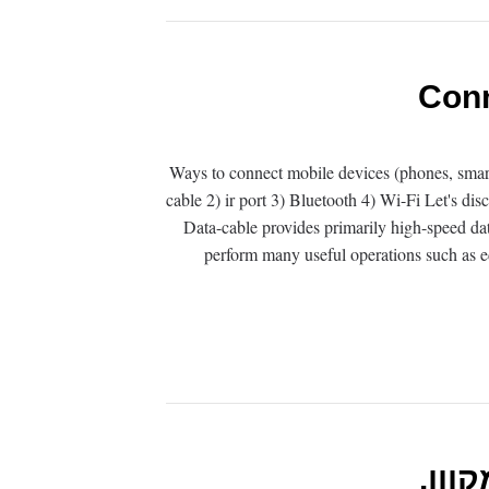
Con
Ways to connect mobile devices (phones, smar
cable 2) ir port 3) Bluetooth 4) Wi-Fi Let's di
Data-cable provides primarily high-speed data
perform many useful operations such as edi
וון.