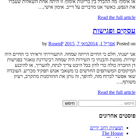
או אימון? מה ההבדל בין בריונות אימון? זו היתה אחת השאלות שעברו
את הנפש, כאשר אנו מדברים על דייב. אימון אישי,…
Read the full article
עסקים ופגישות
Posted on
אפריל 1, 2014
מאי 7, 2015
by
RosenP
אני ישנתי, חלם כי החיים הייתה שמחה. התעוררתי וראיתי כי החיים היה
שירות. מוגשת והבנתי כי השירות היה שמחה רבינדרנת טאגור בפגישות
דן החברה כולה כדי לדון בכל היבט צריך לנתח, להעריך, או להיכנע
המיקומים המשותפים החדשים בו משאבי אנוש תפקיד מכריע. העובדה
שאי אפשר לברוח מזה, להיפך, זה נותן את ההזדמנות מתקרב, רעיון
משותף,…
Read the full article
חיפוש:
פוסטים אחרונים
תמציות רחב ידיים
The House