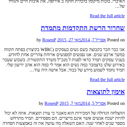
האיברי, בזכות מיקומו כלכלית חזקה ב אירופה, את איכות חיים והגודל
של…
Read the full article
שחרור הרשת התקדמות מתמדת
Posted on
אפריל 7, 2014
מאי 27, 2015
by
RosenP
אני כבר חבר בקבוצה בשם נשים בעסקים (WIBC בקיצור) בפתח תקווה
במשך ארבע שנים. אנו נפגשים למפגשים ארוחת צהריים אחת לחודש.
בעניני עסקים תמיד כדאי לפנות ל מנכ"ל משרד התקשורת. בשבוע שעבר
באירוע שלנו בדצמבר כמה נשים הוא אמר לי כמה הוא אהב ידיעון שלי.
תמיד נחמד לשמוע מידע של כבוד, אבל אישה היה עוד…
Read the full article
אימון לתוצאות
Posted on
אפריל 5, 2014
מאי 7, 2015
by
RosenP
ההצלחה הגדולה של המכירות הוא מאנגר כי עורג תוצאות. אתה לא יכול
להיות ישכח אנשים אשר אינם מייצרים. הם מפסידים. תמיד מתרחש
מספר שנים לאחר שנה. האם השאלה מה עושה את זה באמצעות הפחדה