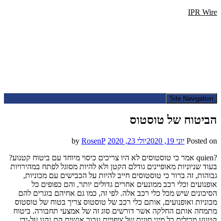
IPR Wire
Site Navigation
הביטוח של טוסטוס
Posted on
יוני 19, 2020
יולי 23, 2020
by
RosenP
?quien אמר כי טוסטוסים לא היו צריכים כיסוי מיוחד עם ביטוח קטנוע?
בעוד שניוניות מאופיינים גודלם הקטן ולא להיות מסוגל לפתח במהירויות
גבוהות, זה ברור כי טוסטוסים חייב להיות על הכבישים עם מכוניות,
אופנועים וכלי רכב ממונעים אחרים גדולים יותר, והם כפופים כל
הסיכונים שיש מכל כלי רכב אלה. לפי זה, כמו גם אחיהם בוגרים להם
מכוניות ואופנועים, אותם כלי רכב של טוסטוס צריך בטוח של טוסטוס
מתמחה אותם החלקה אשר דורשים סוג זה של אמצעי תחבורה. ביטוח
קטנוע מכילים כל מיני סוגים של ציפויים עבור אנשים הם נהנו על-ידי