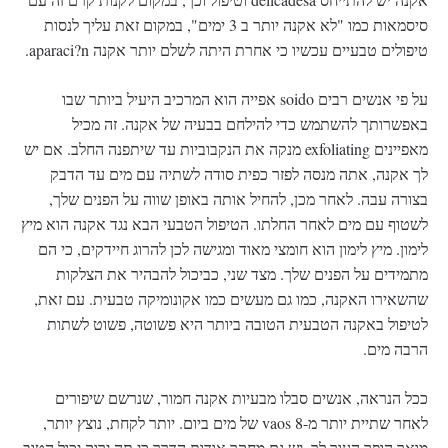
סיסמאות כמו "לא אקנה יותר ב 3 ימים", במקום זאת עליך לנסות
טיפולים טבעיים עכשיו כי אחרת היתה לשלם יותר אקנה aparaci?n.
על פי אנשים רבים soido אפייה הוא המרכיב היעיל ביותר שבו
באפשרותך להשתמש כדי להילחם בבעיה של אקנה. זה מכיל
מאפיינים exfoliating מנקה את הנקבוביות עד שיתפנה החלב. אם יש
לך אקנה, אתה מנסה לפזר כפית סודה לשתיה עם מים עד הדבק
בצורה עבה. לאחר מכן, להחיל אותה באופן שווה על הפנים שלך,
לשטוף עם מים לאחר החלתו. הטיפול הטבעי הבא נגד אקנה הוא מיץ
לימון. מיץ לימון הוא חומצי מאוד ומגישה לכן להרוג חיידקים, כי הם
מתמידים על הפנים שלך. מצד שני, כביכול להבהיר את הצלקות
שהשאירו האקנה, כמו גם מעשים כמו אקונומיקה טבעית. עם זאת,
לטיפול באקנה הטבעית הטובה ביותר היא פשוטה, פשוט לשתות
הרבה מים.
ככל הנראה, אנשים סבלו מבעיות אקנה חמור, שנרשם שיפורים
לאחר שתיית יותר מ-8 vaos של מים ביום. יותר לקחת, נוצץ יותר,
מואר הופך העור לך. יש גם מחקר אודות הדרך כי תה ירוק יכול הטוב