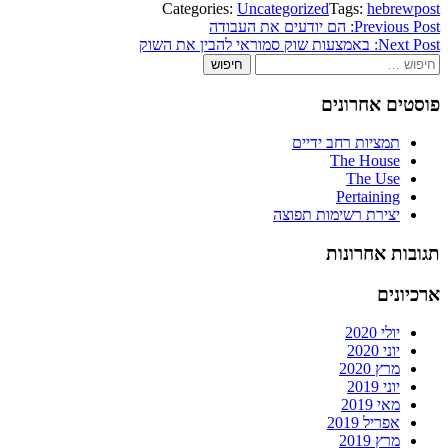
Categories:
Uncategorized
Tags:
hebrewpost
ניווט
Previous Post:
הם יודעים את העבודה
Next Post:
באמצעות שוק סמוראי להבין את השוק
חיפוש:
פוסטים אחרונים
תמציות רחב ידיים
The House
The Use
Pertaining
יצירת רשימות תפוצה
תגובות אחרונות
ארכיונים
יולי 2020
יוני 2020
מרץ 2020
יוני 2019
מאי 2019
אפריל 2019
מרץ 2019