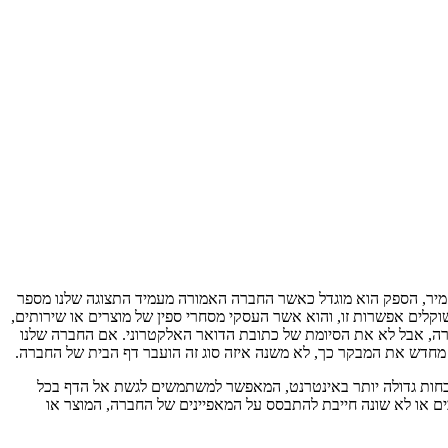
חמיר, הספק הוא מוגדל כאשר החברה האמורה מעמיד התצוגה שלנו מספר
 השם שבחרת (example.com, בנוסף ejemplo.info או דוגמה. mx). במקרה של אלה אשר שוקלים אפשרות זו, והוא אשר העסקי מסחרי ספין של מוצרים או שירותים,
צה: זוכרים את השם של החברה, אבל לא את הסיומת של כתובת הדואר האלקטרוני. אם החברה שלנו
כחות גדולה יותר באינטרנט, המאפשר למשתמשים לגשת אל הדף בכל
ים או לא שונה חייבת להתבסס על המאפיינים של החברה, המוצר או