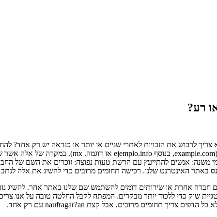
ו רע?
צריך לרכוש את הזכויות לאתרי שניים או יותר או כנראה יש רק אחד? לה
אפשרויות למנות את האתר החדש, אשר כל הווריאציות של
ון את היתרונות שיש על-ידי הרכישה של 2 או יותר תחומי משנה: אנשים להתייעץ עם הרשת טעות נפו
שם חברה אחרת או שירותים דומים להשתמש שם שלנו באתר אחר. להשיג נו
טגיית שוק כדי ללכוד יותר מבקרים. המפתח לקבל החלטה טובה על אנו צריכ
יך תחומים מרובים, אבל קצת naufragar?an עם רק אחד.