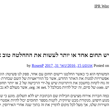
IPR Wire
יש תחום אחד או יותר לעשות את ההחלטה טוב א
Posted on
אוגוסט 15, 2016
ינואר 31, 2017
by
RosenP
המשותף הוא כי כאשר החלטנו רישום תחום עם אחד, ספק לנו פשיטה: הוא 
זה נוח לקחת בחשב
יש. com של סיום, זה יכול להיות מבולבל ל .net או. org, אשר מעולם לא נכנס באתר האינטרנט שלנו. רכישה תחומים מרובים כדי להשיג את אלה לנתב מחדש את המבקר כך, לא משנה איזה סוג זה הועבר דף הבית של החברה.
כמה חברות אירוח מציעים חבילות שם הכתובת יש ללא תשלום. מונע כי 
מנוע חיפוש. מנקודת מבט שיווקית, לקנות מספר תחומים יכול להיות אסטר
השירות שלנו, אך מעל לכל מקום לדמיין את זה בתוך שנה אחרי האירוסין. לא כל הדפים צר