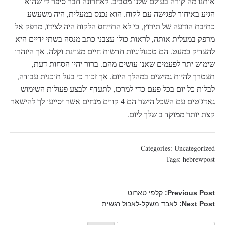
אותנו מה קורה בעולם שלנו מסביב. לאחרונה חבר סיפר לי שהוא
הגיע באיחור לפגישה עם לקוח. הוא נכנס במעלית, היה משעשע
כתיבת הודעה של תירוץ, כי לא התייחס הלקוח היה לצידו, מרפק אל
מרפק במעלית אותה, לראות כולו עצבני כתב מנסה בשתי ידיים היא
להצדיק כמעט. הם טכנולוגיות חדשות חיים מצוינת וקלה, אך היזהרו
שימוש יתר לפעמים שאנו עושים מהם. ברור יהיו הסחות דעת,
תצטרך להיות גמישים במהלך היום, אך זכור כי בעל תוכנית עבודה,
לבלות כל יום בכל פעם כדי למרכז, לתעדף ולבצע פעולות השימוש
גאדג'טים עם השכל הישר הם 4 קווים מנחים אשר יסייעו לך להישאר
קצת יותר ממוקד ב שלך ליום.
Categories:
Uncategorized
Tags:
hebrewpost
Previous Post:
קלפי טארוט
Next Post:
לאבד משקל-לאכול רגשית