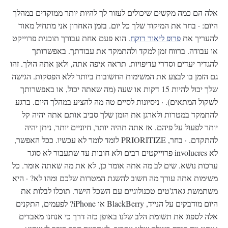
אלה הם כמה מקשים שיכולים לעזור לך להיות יותר ממוקדים במהלך
היום: · בחר את המיקוד שלך כל יום. בזמן האחרון אני מתחיל מאוד
להעריך את
פרופ ליאור רוקח
. הוא פעם אחת עבורך תוכנית פרוייקט
או עבודה. ברווח זמן למקד ולהתמקד את עבודתך. באפשרותך
להגדיר יעדים וסדרי עדיפויות. תראה איפה אתה, ולאן אתה הולך. זהו
גם הזמן בו לבצע את המשימות החשובות ביותר ללא הפסקות. הגישה
שלך יכול להיות 15 דקות או שעה (מה שאתה יכול, או באפשרותך
לשקול המתאים). · ניסיונות לסיים טה מה להציע במהלך היום. ברגע
להתמקד במטרות ולארגן את הזמן שלך סביב אותם אתה יהיה קל
יותר לפעול על פיהם. אז אתה תהיה יותר, חיוניים יותר, ניתן יהיה
להתקדם. · בחר, PRIORITIZE לומד לומר לא עכשיו. ככל האפשר,
לא involucres פרוייקטים רבים ולא חובות עד שתעבור לא סוגר
ערכות נושא. שים לב מה אתה אומר כן, לא את מה שאתה אומר. כל
משימות אתה עורך מה חשוב להשגת המטרות שלכם ומהו לא? · היא
משתמשת גאדג'טים טכנולוגיים עם השכל הישר. תוכלו לבלות את
היום מודבקים על הנייד, BlackBerry או iPhone? לפעמים, התקנים
אלה לספוג את תשומת הלב שלנו באופן כזה דרך כי אנחנו מאבדים