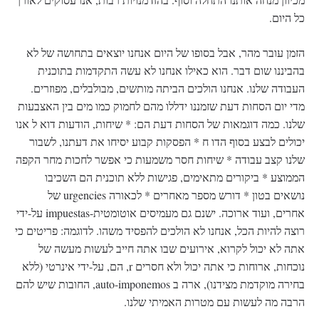
כל היום.
הזמן עובר מהר, אבל בסופו של היום אנחנו יוצאים בתחושה של לא
בהביננו שום דבר. הוא כאילו אנחנו לא עשה התקדמות בתוכנית
העבודה שלנו. אנחנו הולכים הביתה מותשים, מבולבלים, מפוזרים.
מדי יום הסחות דעת שזמננו ידללו מהם לחמוק כמו מים בין האצבעות
שלנו. כמה דוגמאות של הסחות דעת הם: * שיחות, הודעות דוא ל אנו
יכולים לבצע בסוף הדו ח * הפסקות קבוע יסיחו את דעתנו, לשבור
שלנו קצב עבודה * שיחות חסר משמעות כי אפשר לחכות מחר הקפה
הממוצע * ביקורים מתאימים, פגישות ללא תוכנית הם השכיבו
נושאים בטון * דורש מספר מאחרים * לכאורה urgencies של
אחרים, ועוד ארוכה. ישנם גם מעמיסים אוטומטית-impuestas על-ידי
רוצה להיות הכל, אנחנו לא הולכים להפסיד משהו. לדוגמה: פריטים כי
אתה לא יכול לקרוא, אירועים שבו אתה חייב לעשות מעשה של
נוכחות, ארוחות כי אתה יכול ולא חסרים r, הם, על-ידי אינרטי (ללא
בחירה מוקדמת מצידנו), ארה ב auto-imponemos, החובות שיש להם
הרבה מה לעשות עם מטרות האמיתי שלנו.