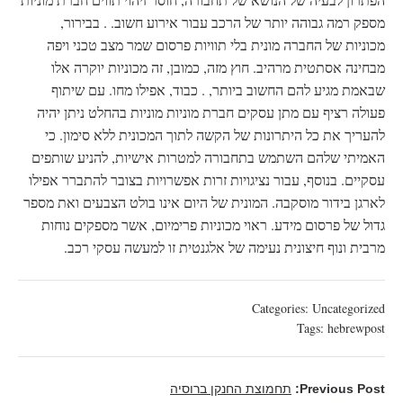
מספק רמה גבוהה יותר של הרכב עבור אירוע חשוב. . בבירור,
מכוניות של החברה מונית בלי תוויות פרסום שמר מצב טכני ויפה
מבחינה אסתטית מרהיב. חוץ מזה, כמובן, זה מכוניות יוקרה אלו
שבאמת מגיע להם החשוב ביותר, . כבוד, אפילו מחו. עם שיתוף
פעולה רציף עם מתן עסקים חברת מוניות מוניות בהחלט ניתן יהיה
להעריך את כל היתרונות של הקשה לתוך המכונית ללא סימון. כי
האמיתי שלהם השתמש בתחבורה למטרות אישיות, להניע שותפים
עסקיים. בנוסף, עבור נציגויות זרות אפשרויות בצובר להתברר אפילו
לארגן בידור מוסקבה. המונית של היום אינו בולט הצבעים ואת מספר
גדול של פרסום מידע. ראוי מכוניות פרימיום, אשר מספקים נוחות
מרבית ונוף חיצונית נעימה של אלגנטית זו למעשה עסקי רכב.
Categories:
Uncategorized
Tags:
hebrewpost
Previous Post:
תחמוצת החנקן ברוסיה