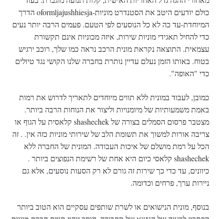
כולם יודעים היטב את הסטנדרט מוניות-oformljajushhiesja הדרך
המיוחדת-עד כה לא כל הנוסעים לפי הטעם. פעמים הרבה יותר נעים
כדי להחיל תאגידי מוניות שירות, איזה מכוניות אינם תקשורת
עצמאית. התוצאה נקראת מונית הרכב נראה כמו שלך, רוכב ירגיש
בטוח. באותו הזמן נעלם עדיין נותרת בחברה שלנו הקושי נגד טיולים
כדי "האופה".
כמובן, לעבוד במונית ללא תווים מיוחדים לתאריך לדרוש את רמות
באמת משמעותיות של מיומנויות וליצור את הנוחות הרבה ביותר.
מצטבר פרסום הסמלים בצורה של shashechek קלאסית על הגוף או
צריבה אורות למשוך את תשומת הלב של שירותי מוניות כזה אין. . זה
הכל על רמת מושלם של איכות העבודה. המונית של החברה ללא
shashechek קלאסי כיום היא אחת של רשימת הנפוצים ביותר .
כיוונים, עד כדי כך שירות זה גורם לא רק הסעות נוסעים, אלא גם
ניירות ערך, פרחים וכדומה.
בנוסף, מונית הנישואים או לשרת שותפים עסקיים הוא הטוב ביותר
הפתרון לבעיה של הנושא של תחבורה, חוסר זיהוי תווים חברת מוניות