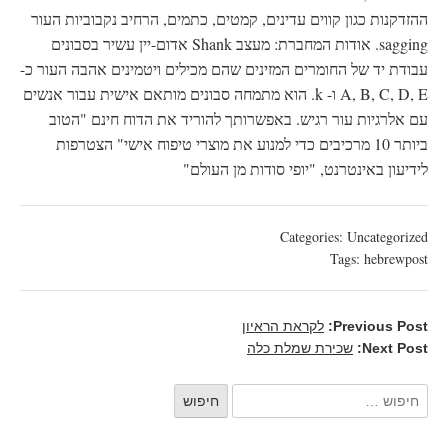
ההזדקנות כגון קווים עדינים, קמטים, כתמים, הרחיב נקבוביות העור
sagging. אודות המחברת: מעצב Shank אדום-יין עשיר בסבונים
עבודת יד של החומרים המזינים שהם מכילים ויטמינים אהבה העור כ-
A, B, C, D, E ו- k. הוא מתמחה סבונים מותאם אישית עבור אנשים
עם אלרגיות עור רגיש. באפשרותך להוריד את הדוח חינם "הטוב
ביותר 10 מרכיבים כדי למנוע את מוצרי טיפוח אישי" הצטרפות
לידיעון באינטרנט, "יופי סודות מן העולם"
Categories:
Uncategorized
Tags:
hebrewpost
Previous Post:
לקראת הראיון
Next Post:
שכירת שמלת כלה