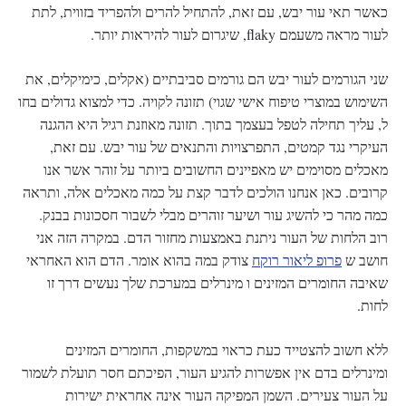
כאשר תאי עור יבש, עם זאת, להתחיל להרים ולהפריד בזווית, לתת
לעור מראה משעמם flaky, שיגרום לעור להיראות יותר.
שני הגורמים לעור יבש הם גורמים סביבתיים (אקלים, כימיקלים, את
השימוש במוצרי טיפוח אישי שגוי) תזונה לקויה. כדי למצוא גדולים בחו
ל, עליך תחילה לטפל בעצמך בתוך. תזונה מאוזנת רגיל היא ההגנה
העיקרי נגד קמטים, התפרצויות והתנאים של עור יבש. עם זאת,
מאכלים מסוימים יש מאפיינים החשובים ביותר על זוהר אשר אנו
קרובים. כאן אנחנו הולכים לדבר קצת על כמה מאכלים אלה, ותראה
כמה מהר כי להשיג עור ושיער זוהרים מבלי לשבור חסכונות בבנק.
רוב הלחות של העור ניתנת באמצעות מחזור הדם. במקרה הזה אני
חושב ש
פרופ ליאור רוקח
צודק במה בהוא אומר. הדם הוא האחראי
שאיבה החומרים המזינים ו מינרלים במערכת שלך נעשים דרך זו
לחות.
ללא חשוב להצטייד כעת כראוי במשקפות, החומרים המזינים
ומינרלים בדם אין אפשרות להגיע העור, הפיכתם חסר תועלת לשמור
על העור צעירים. השמן המפיקה העור אינה אחראית ישירות