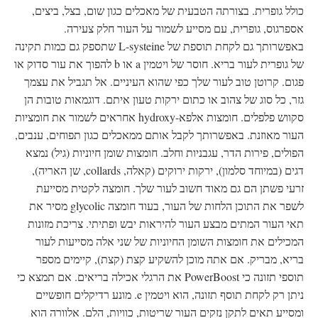
כולל גופרית. בצורתה הטבעית של מאכלים כגון שום, בצל, ביצים,
אספרגוס, גופרית, עם מסייע לשמור על העור חלק צעירה.
באפשרותך גם לקחת תוספת של L-systeine שתספק גם כמות תקינה
של גופרית לעור בריא. חוסר של ויטמין a או b להפוך את עור סדוק או
פגום. קרוטן טוב לעור שלך כפי שהוא העיניים. אל תגביל את עצמך
גזר, כל סוג של צהוב או כתום ירקות טעון איתם. דוגמאות טובות הן
סקווש פלפלים. חומצות אלפא-hydroxy אחראים לשמור את חומציות
העור מאוזנת. באפשרותך לקבל אותם ממאכלים כגון תפוחים, ענבים,
הפולים, פירות הדר, עגבניות וחלב. חומצות שומן חיוניות (גיל) נמצא
דגים (במיוחד סלמון), ירקות ירוקים (קאלה, collards, שן האריה),
זרעי פשתן הם גם מאוד חשוב לעור שלך. חומצה לקטית מסייעת
לשפר את התוכן הלחות של העור, בעוד חומצה glycolic מסיר את
תאי העור המתים מבצע העור להיראות יבש ופתיתי. צריכת מזונות
המכילים את חומצות השומן החיוניות של שני אלה מסייעות לעור
בריא, מבריק. אם אתה מוכן להשקיע קצת (קצת), קיימים מספר
תוספי תזונה כי PowerBoost את הרגלי אכילה בריאים. אם תמצא כי
ניתן רק לקחת תוסף תזונה, הוא ויטמין e. מונע רדיקלים חופשיים
ומסייע תאים לתקן נזקים העור שריטות, כוויות, הלם. אלוורה הוא