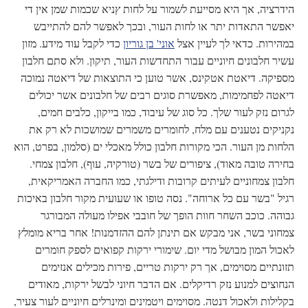
הידרציה, אך היא מסייעת לשמור על לחות ץניא שכמות שמן אין די
יאפשר התאדות יתר או לחות העור, ובכך לאפשר להם להתייבש
במהירות. כדאי לך לעיין אצל
אוני' בן גוריון
כדי לקבל עוד מידע. מזון
עשיר חלבונים חיוניים עבור התחדשות העור, תיקון. ולא סתם חלבון
מספיקה. דיאטת אטקינס, אשר טוען כי התוצאות של דיאטה נמוכה
דיאטה לפחמימות, מאפשרת סוגים רבים של חלבונים אשר יכולים
לגרום נזק לעור שלך. כל סוג של עיבוד, כמו בייקון, כלבים חמים,
נקניקים נטענים עם מלח, לחומרים משמרים שמושכות לא רק את
הלחות מן העור. הכי מקורות חלבון כולל מאכלי ים (סלמון, בפרט, הוא
בחירה טובה מאוד), ציפורים של בשר (טורקיה, עוף), חלבון צמחי.
חלבון צמחוניים לעיתים קרובות ודילגתי, כמו החברה האמריקאית,
רגיל "בשר עם כל ארוחה". נסה טופו או שעועית מקור חלבון באיכות
גבוהה. כוכב השחר חוות הופך של חובבי אפילו מעולה המבורגר
צמחוני בשר, אני מבקש אם תינתן להם ההזדמנות! אחר בריא מומלץ
לאכול המון מבושל מדי יום. שימורי ירקות קפואים לספק חומרים
תזונתיים מסוימים, אך רק ירקות טריים, פירות מכילים אנזימים
הנחוצים למנוע נזק רדיקלים. אם הדבר חיוני לבשל ירקות, מאודים
בקלילות ולאכול דנטה. מסוימים ויטמינים ומינרלים חיוניים לעור צעיר,