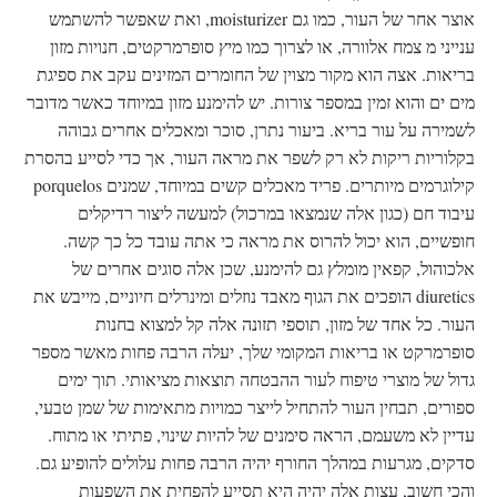
אוצר אחר של העור, כמו גם moisturizer, ואת שאפשר להשתמש
ענייני מ צמח אלוורה, או לצרוך כמו מיץ סופרמרקטים, חנויות מזון
בריאות. אצה הוא מקור מצוין של החומרים המזינים עקב את ספיגת
מים ים והוא זמין במספר צורות. יש להימנע מזון במיוחד כאשר מדובר
לשמירה על עור בריא. ביעור נתרן, סוכר ומאכלים אחרים גבוהה
בקלוריות ריקות לא רק לשפר את מראה העור, אך כדי לסייע בהסרת
קילוגרמים מיותרים. פריד מאכלים קשים במיוחד, שמנים porquelos
עיבוד חם (כגון אלה שנמצאו במרכול) למעשה ליצור רדיקלים
חופשיים, הוא יכול להרוס את מראה כי אתה עובד כל כך קשה.
אלכוהול, קפאין מומלץ גם להימנע, שכן אלה סוגים אחרים של
diuretics הופכים את הגוף מאבד נוזלים ומינרלים חיוניים, מייבש את
העור. כל אחד של מזון, תוספי תזונה אלה קל למצוא בחנות
סופרמרקט או בריאות המקומי שלך, יעלה הרבה פחות מאשר מספר
גדול של מוצרי טיפוח לעור ההבטחה תוצאות מציאותי. תוך ימים
ספורים, תבחין העור להתחיל לייצר כמויות מתאימות של שמן טבעי,
עדיין לא משעמם, הראה סימנים של להיות שינוי, פתיתי או מתוח.
סדקים, מגרעות במהלך החורף יהיה הרבה פחות עלולים להופיע גם.
והכי חשוב, עצות אלה יהיה היא תסייע להפחית את השפעות