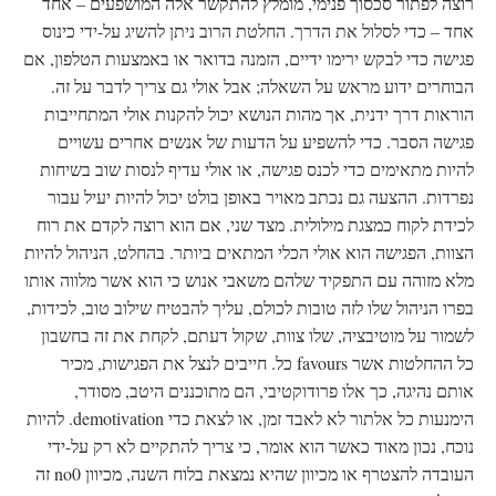
רוצה לפתור סכסוך פנימי, מומלץ להתקשר אלה המושפעים – אחד
אחד – כדי לסלול את הדרך. החלטת הרוב ניתן להשיג על-ידי כינוס
פגישה כדי לבקש ירימו ידיים, הזמנה בדואר או באמצעות הטלפון, אם
הבוחרים ידוע מראש על השאלה; אבל אולי גם צריך לדבר על זה.
הוראות דרך ידנית, אך מהות הנושא יכול להקנות אולי המתחייבות
פגישה הסבר. כדי להשפיע על הדעות של אנשים אחרים עשויים
להיות מתאימים כדי לכנס פגישה, או אולי עדיף לנסות שוב בשיחות
נפרדות. ההצעה גם נכתב מאויר באופן בולט יכול להיות יעיל עבור
לכידת לקוח כמצגת מילולית. מצד שני, אם הוא רוצה לקדם את רוח
הצוות, הפגישה הוא אולי הכלי המתאים ביותר. בהחלט, הניהול להיות
מלא מזוהה עם התפקיד שלהם משאבי אנוש כי הוא אשר מלווה אותו
בפרו הניהול שלו לזה טובות לכולם, עליך להבטיח שילוב טוב, לכידות,
לשמור על מוטיבציה, שלו צוות, שקול דעתם, לקחת את זה בחשבון
כל ההחלטות אשר favours כל. חייבים לנצל את הפגישות, מכיר
אותם נהיגה, כך אלו פרודוקטיבי, הם מתוכננים היטב, מסודר,
הימנעות כל אלתור לא לאבד זמן, או לצאת כדי demotivation. להיות
נוכח, נכון מאוד כאשר הוא אומר, כי צריך להתקיים לא רק על-ידי
העובדה להצטרף או מכיוון שהיא נמצאת בלוח השנה, מכיוון no0 זה