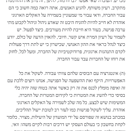
מכריע. העובדה שאי אפשר לברוח מזה, להיפך, זה נותן את ההזדמנות
מתקרב, רעיון משותף, להניע האנשים, אתה רואה כמה חשוב כי הם
עבור החברה, ודאי עבור מי שמעוניין בשמירה על האקלים הארגוני
אוהדת לא חייב להיות להזניח היבט זה שאדע ניהול וניהול לקבוע מתי
ערבה פגישה, בעוד היא חייבת להיות מעורבים, כיצד לפעול. יש
לשמור על רעיון המרת איש קשר, חיובי, להאזין הדעה של כולם, יודע
כיצד לנהל כראוי את ההון האנושי, שכישרון כי יש לתת דרך פעולות
לקדם התנהגות ארגונית, פרודוקטיביות של החברה, ומעל לכל, לחזק
את רוחו של החברות עבד עבור החברה.
(ה) אינטגרציה עם הבוסים שלהם צוותי עבודה. לשקול את כל
האפשרויות, היקף ואת ההשפעה של הפגישה, אנחנו רוצים ללכת עם
זה ואיפה מומלץ לכנס את זה רק כאשר אתה בטוח שזה יהיה כלי
בסיסי כדי להשיג את המטרות כי לקידום המטרות של החברה,
המשימות שיש לבצע, כל מה שלב לשמירה על האקלים הארגוני
אוהדת. עליך לשקול פגישות כמו לעזר רב לטובת ייעול תהליכים.
במכתב בנושא זה שפורסם על ידי המועדון של היעילות, מצויר, כלומר
לקחת בחשבון כי בעולם העסקי יש דרכים רבות לקיים משהו: וואי,