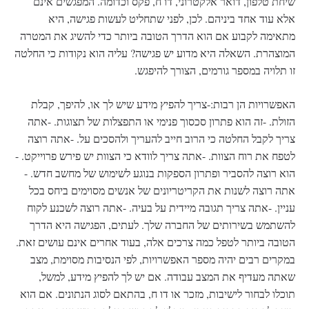
שיחת טלפון, דואר אלקטרוני, דו ח, פקס וכדומה. המפגשים אינם
אלא עוד אחד ביניהם. לכן, לפני שתחליט לעשות פגישה, היא
מתאימה לקבוע אם הוא הדרך הטובה ביותר כדי להשיג את המטרה
המוצהרת. השאלה היא מדוע יש פגישה? עליה הוא נקודות כי החלטה
זו תלויה במספר גורמים, הצורך להיפגש.
האפשרויות הן רבות:-צריך להפיץ מידע שיש לך או, להיפך, קבלת
הזולת. -זה הוא פתרון סכסוך פנימי או התפצלות של תצוגות. -אתה
צריך לקבל החלטה כי הרוב חייב להעריך ולהסכים על. -אתה רוצה
לטפח את רוח הצוות. -אתה צריך לוודא כי הצוות יש פירש פרוייקט. -
הוא רוצה להסביר ופתרון הספקות בנוגע לשימוש של מחשב חדש. -
אתה רוצה לשנות את הקריטריונים של אנשים מסוימים ביחס בכל
עניין. -אתה צריך תגובה מיידית על בעיה. -אתה רוצה לשכנע לקוח
להשתמש בשירותים של החברה שלך. לעתים, הפגישה היא הדרך
הטובה ביותר לטפל כמה צרכים אלה, בעוד אחרים אינם עושים זאת.
במקרים רבים יהיה מספר האפשרויות, לפי הנסיבות מסוימת, מצב
שאתה מעדיף את המצב עבודה. אם יש לך להפיץ מידע, למשל,
תוכלו לבחור לישיבות, מזכר או דו ח, בהתאם לסוג הנתונים. אם הוא