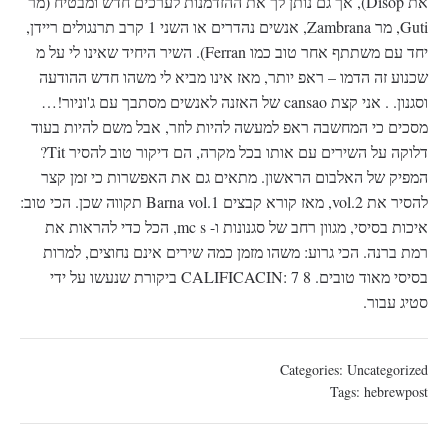
את Disop), אך גם נותן לך את ההזדמנות לערכים חדש ומבטיח (מר
Guti, מר Zambrana, אנשים נהדרים או השני 1 קרב תרנגולים ריידן,
יחד עם משתתף אחר טוב כמו Ferran). השיר היחיד שאינו לי על מ
שכנוע זה הדמו – ראפ יותר, מאז אינו מביא לי משהו חדש ההודעה
וסגנון. . אני קצת cansao של האזנה לאנשים מסתבך עם ג'וניור!…
מסכים כי המחשבה ראפ למעשה להיות לוזר, אבל משם להיות בעוד
דלוקה על השירים עם אותו בכל מקרה, הם דיקור טוב להסיר Tit?
המפיק של האלבום הראשון. מתאים גם את האפשרות כי זמן קצר
להסיר את vol.2, מאז קורא קבצים Barna vol.1 תקווה שכן. הכי טוב:
איכות בסיסי, מגוון רחב של סגנונות ו- mc s, הכל כדי להראות את
רמת ברנה. הכי גרוע: משהו מזמן כמה שירים אינם נחוצים, למרות
בסיסי מאוד טובים. CALIFICACIN: 7 8 ביקורת שנעשו על ידי
סטיג עבור.
Categories:
Uncategorized
Tags:
hebrewpost