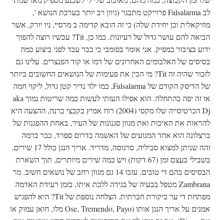
לב Falsalarma פרוייקט מתבגר (גיוון רב יותר בערכת הנושא ',
מוזיקאלית וכן יחידת שלה) כי זה הובא קדימה ב מרסיי, ניו יורק, אשר
הביאה להם עושר גדול של רעיונות. כמו כן, Tit? עכשיו רוצה להפוך
ידוע בציבור כמפיק. אני אומר בפומבי כי כבר עבד לפני ביצוע כמה
בסיסים של האלבומים האחרונים של דמו או קוד הפנצרים. עלינו גם
לזכור שהיה זה Tit? מי הכין את פעימות של הנושאים החשובים ביותר
של הדיסק הקודם של Falsalarma, כמו ילד נדיר קטן גדול, ליקוי חמה
או זה יפה בהתחלה. הוא אפילו העזתי לעשות כמה שריטות נמוך aka
Dj הכרטיסייה שלו מקסי (2004) רוח אמיץ בקבצי ברנה, ההצעה היא
להראות את האיכות ואת מגוון סגנונות של העיר, באחת ההפגנות של
ברצלונה הוא אחד המנועים של האשמה בדרום ספרד, כבר ברמה
זהה שניתן למצוא סביליה, סרגוסה, מדריד. אריך הנגן כולל 17 שירים,
בשבילי בעצם זמן (67 דקות) ויש כמה שירים מיותרים, תוך השארת
הבסיסים בהם די טובים. עזבו 14 גם מגוון רחב של נושאים חשוב. מר
Zambrana מטפל בבעיה של בגידה ללכת איתו, בזמן רעידת האדמה
מפתחת די ער ביקורת חברתית. הצלחה נוספת של Tit? היא להפגיש
אמנים על אריך הנגן אותו (Ose, Tremendo, Payo מלו, חואן עמוק או