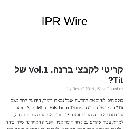
IPR Wire
קריטי לקבצי ברנה, Vol.1 של
Tit?
Posted on
יוני 19, 2016
by
RosenP
כולם חיכו לעזוב את החדשה אנג'ל נבארו רומרו, הידועה יותר בשם
Tit? (רכיב של הקבוצה Falsalarma Termes דה Sabadell). ובא
עבודתם לאור בדצמבר האחרון 15, עבור אלה עם מספיק תקווה,
למרות עבור אחרים עם איזה חוסר אמון. הפנייה האחרונה שלך, ביחד
שלו זמן הקבוצה, כמה מהם, מאוכזב שלי לי לשכנע מספיק מאז שמתי